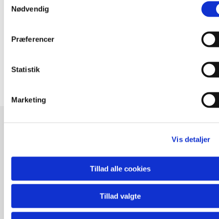
Nødvendig
Privatlivspolitik for Grundejerforeningen Teglhøjen
Præferencer
Statistik
Marketing
Vis detaljer
Bestyrelsesmødereferate
Tillad alle cookies
2024-03-14
Tillad valgte
2024-08-27