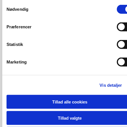
Samtykkevalg
Nødvendig
2024-03-14
2024-08-27
Præferencer
2025-01-30
2025-08-27
Statistik
2026-02-11
Generalforsamlingsrefera
Marketing
Vis detaljer
2025
2024
Tillad alle cookies
Vedtægter
Tillad valgte